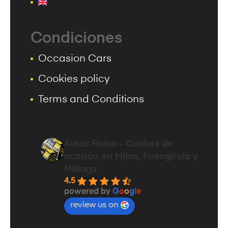
Condiciones
Occasion Cars
Cookies policy
Terms and Conditions
Autos Reina - Coches de
ocasión en Mijas, Fuengirola y
Málaga
4.5
powered by
G
o
o
g
l
e
review us on