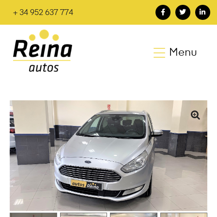
+ 34 952 637 774
Menu
🔍