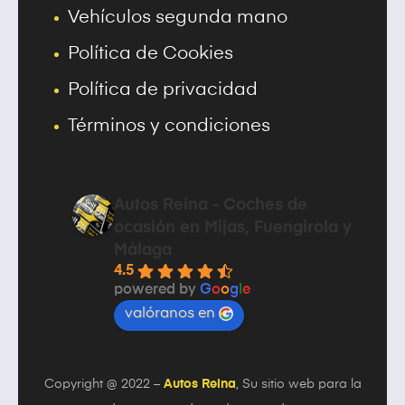
Vehículos segunda mano
Política de Cookies
Política de privacidad
Términos y condiciones
Autos Reina - Coches de
ocasión en Mijas, Fuengirola y
Málaga
4.5
powered by
G
o
o
g
l
e
valóranos en
Copyright @ 2022 –
Autos Reina
, Su sitio web para la