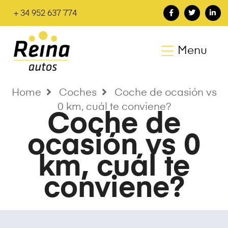
+ 34 952 637 774
Menu
Home
Coches
Coche de ocasión vs
0 km, cuál te conviene?
Coche de
ocasión vs 0
km, cuál te
conviene?