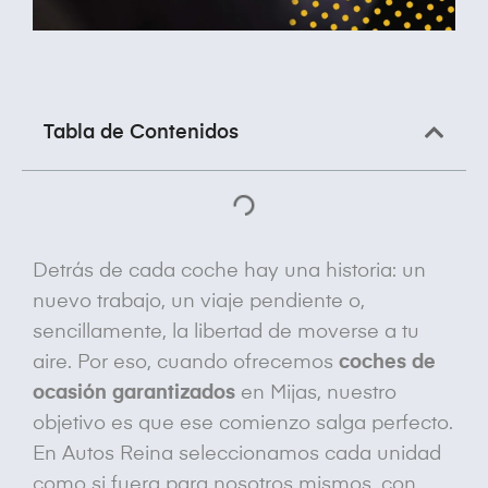
Tabla de Contenidos
Detrás de cada coche hay una historia: un
nuevo trabajo, un viaje pendiente o,
sencillamente, la libertad de moverse a tu
aire. Por eso, cuando ofrecemos
coches de
ocasión garantizados
en Mijas, nuestro
objetivo es que ese comienzo salga perfecto.
En Autos Reina seleccionamos cada unidad
como si fuera para nosotros mismos, con