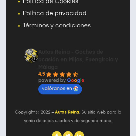
Política de Cookies
Política de privacidad
Términos y condiciones
Autos Reina - Coches de
ocasión en Mijas, Fuengirola y
Málaga
4.5
powered by
G
o
o
g
l
e
valóranos en
Copyright @ 2022 –
Autos Reina
, Su sitio web para la
venta de autos usados y de segunda mano.