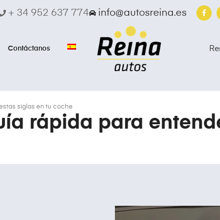
+ 34 952 637 774
info@autosreina.es
Contáctanos
Re
estas siglas en tu coche
uía rápida para entende