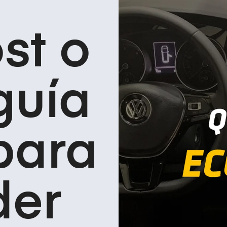
st o
guía
para
der