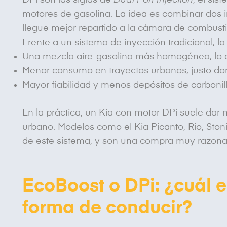
DPi son las siglas de
Dual Port Injection
, el si
motores de gasolina. La idea es combinar dos i
llegue mejor repartido a la cámara de combust
Frente a un sistema de inyección tradicional, l
Una mezcla aire-gasolina más homogénea, lo q
Menor consumo en trayectos urbanos, justo d
Mayor fiabilidad y menos depósitos de carbonill
En la práctica, un Kia con motor DPi suele da
urbano. Modelos como el Kia Picanto, Rio, Stoni
de este sistema, y son una compra muy razona
EcoBoost o DPi: ¿cuál 
forma de conducir?