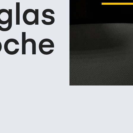
iglas
oche