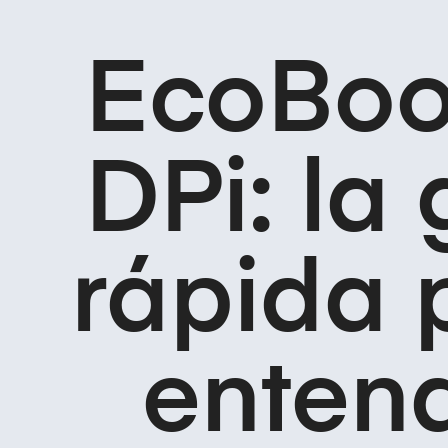
EcoBoo
DPi: la 
rápida 
enten