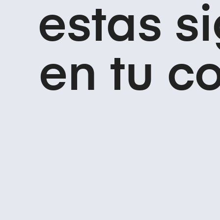
estas s
en tu c